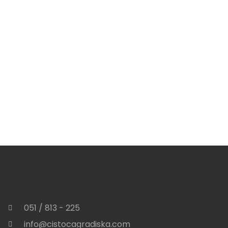
051 / 813 - 225
info@cistocagradiska.com