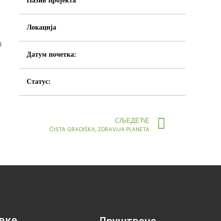
Назив пројекта
Локација
u
Датум почетка:
Статус:
СЉЕДЕЋЕ
ČISTA GRADIŠKA, ZDRAVIJA PLANETA
вке