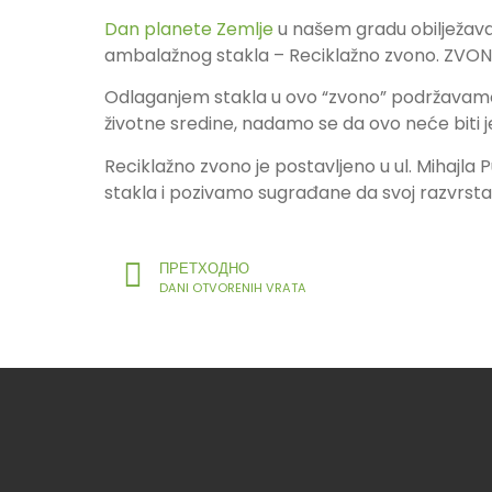
Dan planete Zemlje
u našem gradu obilježav
ambalažnog stakla – Reciklažno zvono. ZVON
Odlaganjem stakla u ovo “zvono” podržavamo 
životne sredine, nadamo se da ovo neće biti j
Reciklažno zvono je postavljeno u ul. Mihaj
stakla i pozivamo sugrađane da svoj razvrsta
ПРЕТХОДНО
DANI OTVORENIH VRATA