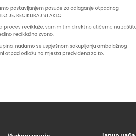
amo postavljanjem posude za odlaganje otpadnog,
ILO JE, RECIKLIRAJ STAKLO
proces reciklaže, samim tim direktno utičemo na zaštit
edino reciklažno zvono.
la Pupina, nadamo se uspješnom sakupljanju ambalažnog
ni otpad odlažu na mjesta predviđena za to.
Јавне наба