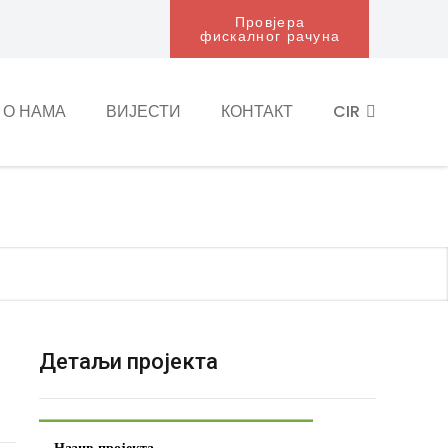
Провјера
фискалног рачуна
О НАМА
ВИЈЕСТИ
КОНТАКТ
CIR
Детаљи пројекта