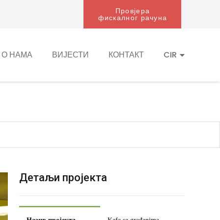
Провјера
фискалног рачуна
О НАМА
ВИЈЕСТИ
КОНТАКТ
CIR
Детаљи пројекта