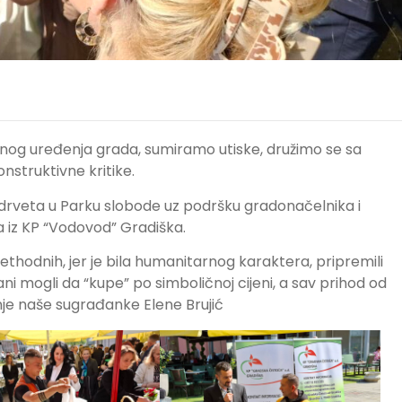
nog uređenja grada, sumiramo utiske, družimo se sa
nstruktivne kritike.
rveta u Parku slobode uz podršku gradonačelnika i
a iz KP “Vodovod” Gradiška.
thodnih, jer je bila humanitarnog karaktera, pripremili
ni mogli da “kupe” po simboličnoj cijeni, a sav prihod od
nje naše sugrađanke Elene Brujić