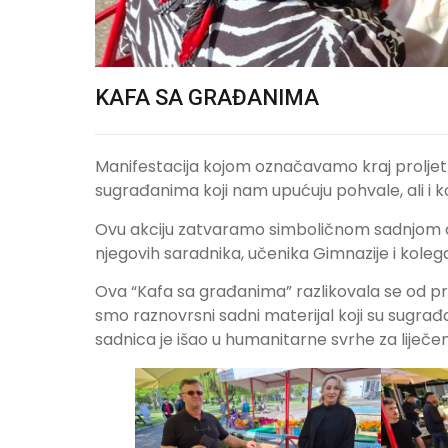
KAFA SA GRAĐANIMA
Manifestacija kojom označavamo kraj proljet
sugrađanima koji nam upućuju pohvale, ali i ko
Ovu akciju zatvaramo simboličnom sadnjom d
njegovih saradnika, učenika Gimnazije i koleg
Ova “Kafa sa građanima” razlikovala se od pre
smo raznovrsni sadni materijal koji su sugrađa
sadnica je išao u humanitarne svrhe za liječe