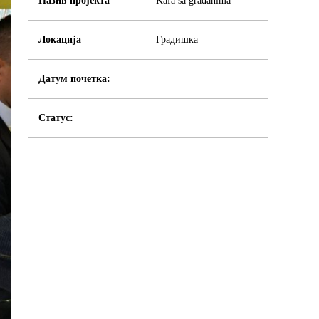
Назив пројекта
Kafa sa građanima
Локација
Градишка
Датум почетка:
Статус: