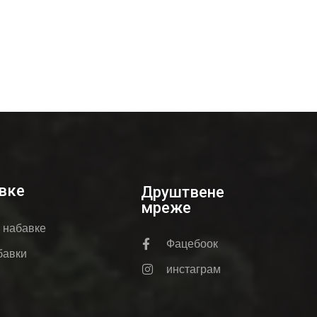
вке
Друштвене
мреже
е набавке
Фацебоок
бавки
инстаграм