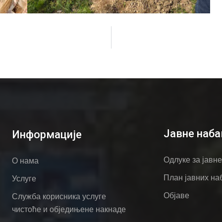
Јавне наба
Информације
Одлуке за јавн
О нама
План јавних на
Услуге
Објаве
Служба корисника услуге
чистоће и обједињене накнаде