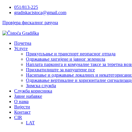
Skip
051/813-225
to
gradiskacistoca@gmail.com
content
Провјера фискалног рачуна
Почетна
Услуге
Прикупљање и транспорт неопасног отпада
Одржавање хигијене и јавног зеленила
Наплата паркинга и комуналне таксе за теретна воз
Прихватилиште за напуштене псе
Насипање и одржавање локалних и некатегорисани
Одржавање вертикалне и хоризонталне сигнализаци
Зимска служба
Служба корисника
Јавне набавке
О нама
Вијести
Контакт
CIR
LAT