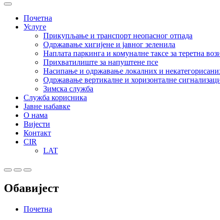
Почетна
Услуге
Прикупљање и транспорт неопасног отпада
Одржавање хигијене и јавног зеленила
Наплата паркинга и комуналне таксе за теретна воз
Прихватилиште за напуштене псе
Насипање и одржавање локалних и некатегорисани
Одржавање вертикалне и хоризонталне сигнализаци
Зимска служба
Служба корисника
Јавне набавке
О нама
Вијести
Контакт
CIR
LAT
Обавијест
Почетна