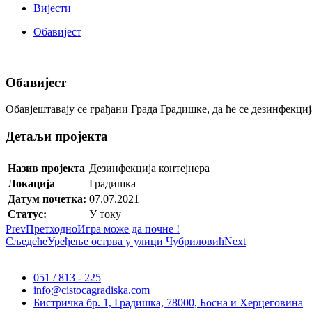
Вијести
Обавијест
Обавијест
Обавјештавају се грађани Града Градишке, да ће се дезинфекција
Детаљи пројекта
Назив пројекта
Дезинфекција контејнера
Локација
Градишка
Датум почетка:
07.07.2021
Статус:
У току
Prev
Претходно
Игра може да почне !
Сљедеће
Уређење острва у улици Чубриловић
Next
051 / 813 - 225
info@cistocagradiska.com
Бистричка бр. 1, Градишка, 78000, Босна и Херцеговина